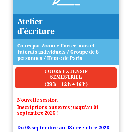
Atelier
d’écriture
Cours par Zoom + Corrections et
tutorats individuels / Groupe de 8
personnes / Heure de Paris
COURS EXTENSIF
SEMESTRIEL
(28 h = 12 h + 16 h)
Nouvelle session !
Inscriptions ouvertes jusqu’au 01
septembre
2026 !
Du
08 septembre au 08 décembre 2026